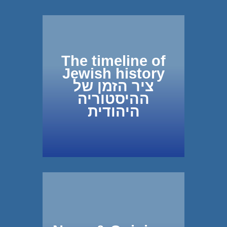
The timeline of
Jewish history
ציר הזמן של
ההיסטוריה
היהודית